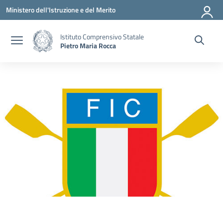
Vai ai contenuti
Vai al menu di navigazione
Vai al footer
Ministero dell'Istruzione e del Merito
Istituto Comprensivo Statale
Pietro Maria Rocca