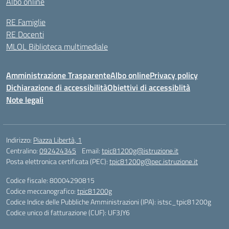
Albo online
RE Famiglie
RE Docenti
MLOL Biblioteca multimediale
Amministrazione Trasparente
Albo online
Privacy policy
Dichiarazione di accessibilità
Obiettivi di accessiblità
Note legali
Indirizzo:
Piazza Libertà, 1
Centralino:
092424345
Email:
tpic81200g@istruzione.it
Posta elettronica certificata (PEC):
tpic81200g@pec.istruzione.it
Codice fiscale: 80004290815
Codice meccanografico:
tpic81200g
Codice Indice delle Pubbliche Amministrazioni (IPA): istsc_tpic81200g
Codice unico di fatturazione (CUF): UF3JY6