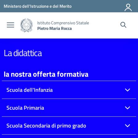
Vai ai contenuti
Vai al menu di navigazione
Vai al footer
Ministero dell'Istruzione e del Merito
Istituto Comprensivo Statale
Pietro Maria Rocca
La didattica
la nostra offerta formativa
Scuola dell'Infanzia
Scuola Primaria
Scuola Secondaria di primo grado