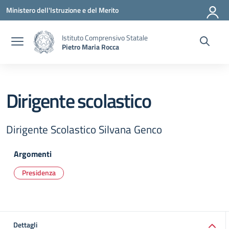
Vai ai contenuti
Vai al menu di navigazione
Vai al footer
Ministero dell'Istruzione e del Merito
Istituto Comprensivo Statale
Pietro Maria Rocca
Dirigente scolastico
Dirigente Scolastico Silvana Genco
Argomenti
Presidenza
Dettagli