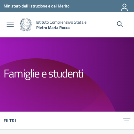
Vai ai contenuti
Vai al menu di navigazione
Vai al footer
Ministero dell'Istruzione e del Merito
Istituto Comprensivo Statale
Pietro Maria Rocca
Famiglie e studenti
FILTRI