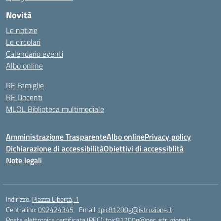
Novità
Le notizie
Le circolari
Calendario eventi
Albo online
RE Famiglie
RE Docenti
MLOL Biblioteca multimediale
Amministrazione Trasparente
Albo online
Privacy policy
Dichiarazione di accessibilità
Obiettivi di accessiblità
Note legali
Indirizzo:
Piazza Libertà, 1
Centralino:
092424345
Email:
tpic81200g@istruzione.it
Posta elettronica certificata (PEC):
tpic81200g@pec.istruzione.it