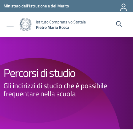
Vai ai contenuti
Vai al menu di navigazione
Vai al footer
Ministero dell'Istruzione e del Merito
Istituto Comprensivo Statale
Pietro Maria Rocca
Percorsi di studio
Gli indirizzi di studio che è possibile
frequentare nella scuola