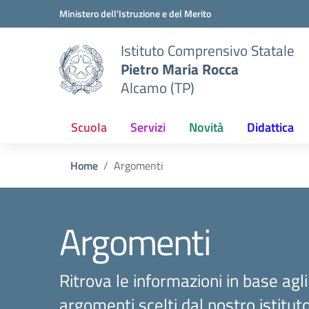
Vai ai contenuti
Vai al menu di navigazione
Vai al footer
Ministero dell'Istruzione e del Merito
Istituto Comprensivo Statale
Pietro Maria Rocca
Alcamo (TP)
Scuola
Servizi
Novità
Didattica
Home
Argomenti
Argomenti
Ritrova le informazioni in base agli
argomenti scelti dal nostro istitut