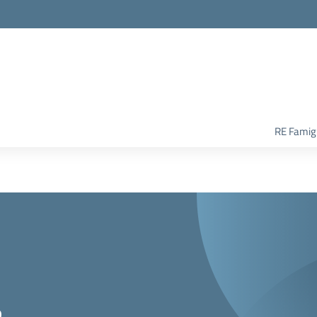
RE Famigl
o