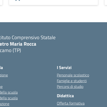
tituto Comprensivo Statale
ietro Maria Rocca
lcamo (TP)
la
I Servizi
zione
Personale scolastico
Famiglie e studenti
ne
Percorsi di studio
della scuola
Didattica
della scuola
Offerta formativa
azione