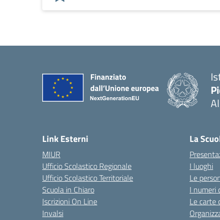
Is
P
A
Link Esterni
La Scuo
MIUR
Presenta
Ufficio Scolastico Regionale
I luoghi
Ufficio Scolastico Territoriale
Le perso
Scuola in Chiaro
I numeri 
Iscrizioni On Line
Le carte 
Invalsi
Organizz