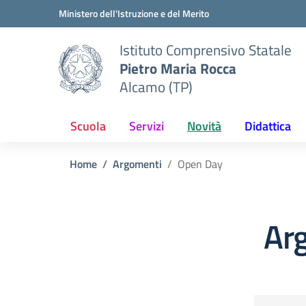
Vai ai contenuti
Vai al menu di navigazione
Vai al footer
Ministero dell'Istruzione e del Merito
Istituto Comprensivo Statale
Pietro Maria Rocca
Alcamo (TP)
Scuola
Servizi
Novità
Didattica
Home
Argomenti
Open Day
Ar