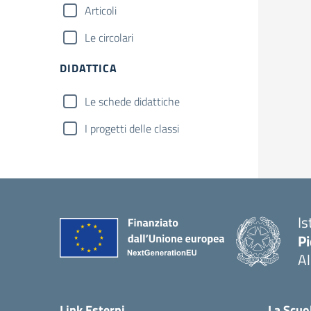
Articoli
Le circolari
DIDATTICA
Le schede didattiche
I progetti delle classi
Is
P
A
Link Esterni
La Scuo