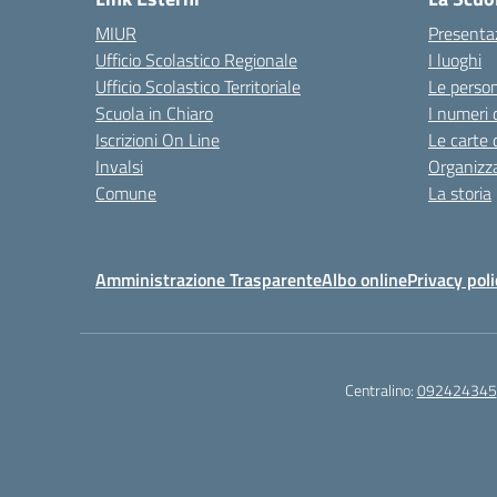
MIUR
Presenta
Ufficio Scolastico Regionale
I luoghi
Ufficio Scolastico Territoriale
Le perso
Scuola in Chiaro
I numeri 
Iscrizioni On Line
Le carte 
Invalsi
Organizz
Comune
La storia
Amministrazione Trasparente
Albo online
Privacy poli
Centralino:
092424345