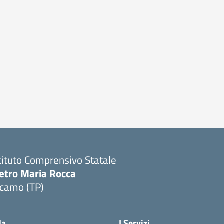
tituto Comprensivo Statale
ietro Maria Rocca
lcamo (TP)
la
I Servizi