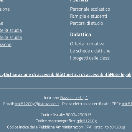
zione
Personale scolastico
Famiglie e studenti
ne
Percorsi di studio
della scuola
Didattica
della scuola
Offerta formativa
azione
Le schede didattiche
I progetti delle classi
cy
Dichiarazione di accessibilità
Obiettivi di accessiblità
Note legali
Indirizzo:
Piazza Libertà, 1
Email:
tpic81200g@istruzione.it
Posta elettronica certificata (PEC):
tpic8
Codice fiscale: 80004290815
Codice meccanografico:
tpic81200g
Codice Indice delle Pubbliche Amministrazioni (IPA): istsc_tpic81200g