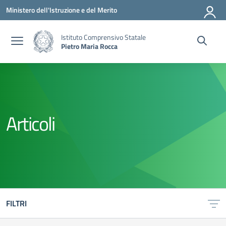
Vai ai contenuti
Vai al menu di navigazione
Vai al footer
Ministero dell'Istruzione e del Merito
Istituto Comprensivo Statale
Pietro Maria Rocca
Articoli
FILTRI