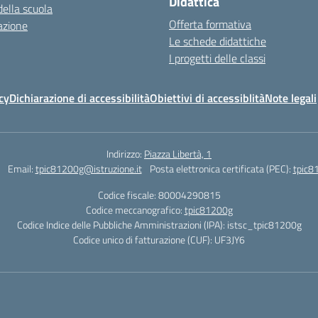
Didattica
della scuola
Offerta formativa
azione
Le schede didattiche
I progetti delle classi
cy
Dichiarazione di accessibilità
Obiettivi di accessiblità
Note legali
Indirizzo:
Piazza Libertà, 1
Email:
tpic81200g@istruzione.it
Posta elettronica certificata (PEC):
tpic8
Codice fiscale: 80004290815
Codice meccanografico:
tpic81200g
Codice Indice delle Pubbliche Amministrazioni (IPA): istsc_tpic81200g
Codice unico di fatturazione (CUF): UF3JY6