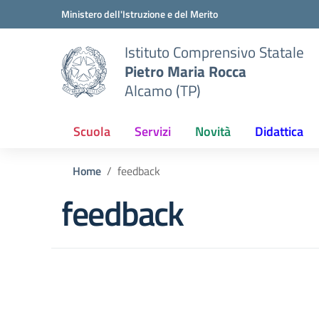
Vai ai contenuti
Vai al menu di navigazione
Vai al footer
Ministero dell'Istruzione e del Merito
Istituto Comprensivo Statale
Pietro Maria Rocca
Alcamo (TP)
Scuola
Servizi
Novità
Didattica
Home
feedback
feedback