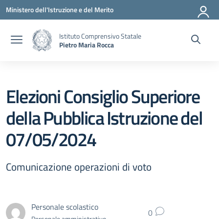
Vai ai contenuti
Vai al menu di navigazione
Vai al footer
Ministero dell'Istruzione e del Merito
Istituto Comprensivo Statale
Pietro Maria Rocca
Elezioni Consiglio Superiore
della Pubblica Istruzione del
07/05/2024
Comunicazione operazioni di voto
Personale scolastico
0
Personale amministrativo