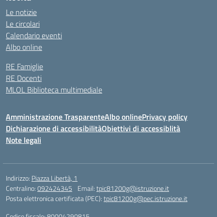
Le notizie
Le circolari
Calendario eventi
Albo online
RE Famiglie
RE Docenti
MLOL Biblioteca multimediale
Amministrazione Trasparente
Albo online
Privacy policy
Dichiarazione di accessibilità
Obiettivi di accessiblità
Note legali
Indirizzo:
Piazza Libertà, 1
Centralino:
092424345
Email:
tpic81200g@istruzione.it
Posta elettronica certificata (PEC):
tpic81200g@pec.istruzione.it
Codice fiscale: 80004290815