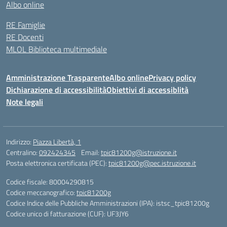
Albo online
RE Famiglie
RE Docenti
MLOL Biblioteca multimediale
Amministrazione Trasparente
Albo online
Privacy policy
Dichiarazione di accessibilità
Obiettivi di accessiblità
Note legali
Indirizzo:
Piazza Libertà, 1
Centralino:
092424345
Email:
tpic81200g@istruzione.it
Posta elettronica certificata (PEC):
tpic81200g@pec.istruzione.it
Codice fiscale: 80004290815
Codice meccanografico:
tpic81200g
Codice Indice delle Pubbliche Amministrazioni (IPA): istsc_tpic81200g
Codice unico di fatturazione (CUF): UF3JY6