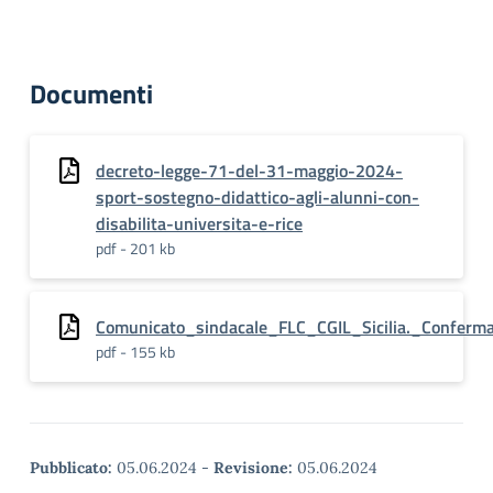
Documenti
decreto-legge-71-del-31-maggio-2024-
sport-sostegno-didattico-agli-alunni-con-
disabilita-universita-e-rice
pdf - 201 kb
Comunicato_sindacale_FLC_CGIL_Sicilia._Conferma
pdf - 155 kb
Pubblicato:
05.06.2024
-
Revisione:
05.06.2024