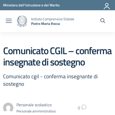
Vai ai contenuti
Vai al menu di navigazione
Vai al footer
Ministero dell'Istruzione e del Merito
Istituto Comprensivo Statale
Pietro Maria Rocca
Comunicato CGIL – conferma
insegnate di sostegno
Comunicato cgil - conferma insegnante di
sostegno
Personale scolastico
0
Personale amministrativo