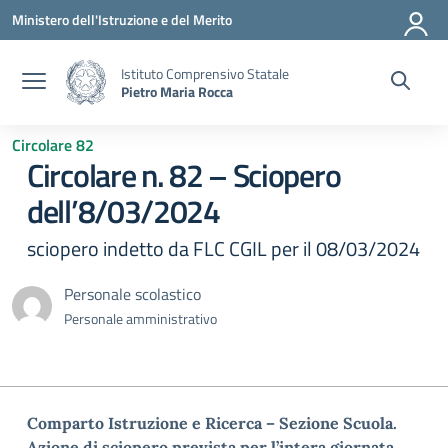
Vai ai contenuti
Vai al menu di navigazione
Vai al footer
Ministero dell'Istruzione e del Merito
Istituto Comprensivo Statale
Pietro Maria Rocca
Circolare 82
Circolare n. 82 – Sciopero
dell’8/03/2024
sciopero indetto da FLC CGIL per il 08/03/2024
Personale scolastico
Personale amministrativo
Comparto Istruzione e Ricerca – Sezione Scuola.
Azione di sciopero prevista per l’intera giornata