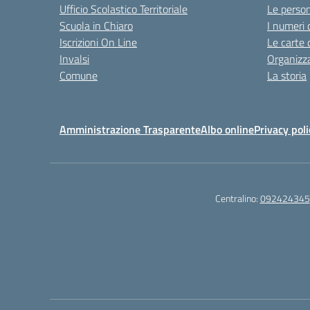
Ufficio Scolastico Territoriale
Le perso
Scuola in Chiaro
I numeri 
Iscrizioni On Line
Le carte 
Invalsi
Organizz
Comune
La storia
Amministrazione Trasparente
Albo online
Privacy poli
Centralino:
092424345