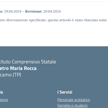
o:
29.04.2024
-
Revisione:
29.04.2024
ove diversamente specificato, questo articolo è stato rilasciato sott
tituto Comprensivo Statale
ietro Maria Rocca
lcamo (TP)
la
I Servizi
zione
Personale scolastico
Famiglie e studenti