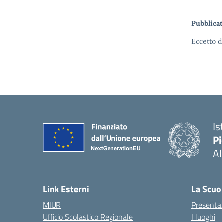
Pubblicat
Eccetto d
Is
P
A
Link Esterni
La Scuo
MIUR
Presenta
Ufficio Scolastico Regionale
I luoghi