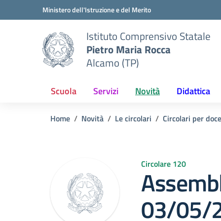
Vai ai contenuti
Vai al menu di navigazione
Vai al footer
Ministero dell'Istruzione e del Merito
Istituto Comprensivo Statale
Pietro Maria Rocca
Alcamo (TP)
Scuola
Servizi
Novità
Didattica
Home
Novità
Le circolari
Circolari per doc
Circolare 120
Assembl
03/05/