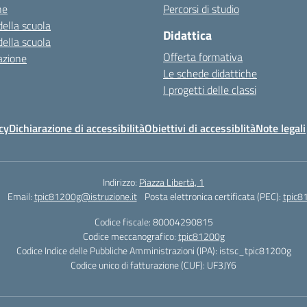
ne
Percorsi di studio
della scuola
Didattica
della scuola
Offerta formativa
azione
Le schede didattiche
I progetti delle classi
cy
Dichiarazione di accessibilità
Obiettivi di accessiblità
Note legali
Indirizzo:
Piazza Libertà, 1
Email:
tpic81200g@istruzione.it
Posta elettronica certificata (PEC):
tpic8
Codice fiscale: 80004290815
Codice meccanografico:
tpic81200g
Codice Indice delle Pubbliche Amministrazioni (IPA): istsc_tpic81200g
Codice unico di fatturazione (CUF): UF3JY6