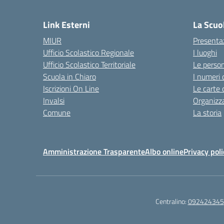
Link Esterni
La Scuo
MIUR
Presenta
Ufficio Scolastico Regionale
I luoghi
Ufficio Scolastico Territoriale
Le perso
Scuola in Chiaro
I numeri 
Iscrizioni On Line
Le carte 
Invalsi
Organizz
Comune
La storia
Amministrazione Trasparente
Albo online
Privacy poli
Centralino:
092424345