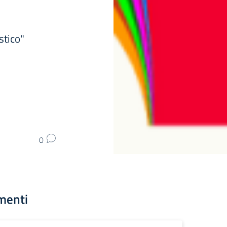
stico"
0
menti