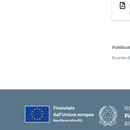
Pubblicat
Eccetto d
Is
P
A