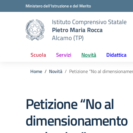
Vai ai contenuti
Vai al menu di navigazione
Vai al footer
Ministero dell'Istruzione e del Merito
Istituto Comprensivo Statale
Pietro Maria Rocca
Alcamo (TP)
Scuola
Servizi
Novità
Didattica
Home
Novità
Petizione “No al dimensionamen
Petizione “No al
dimensionamento