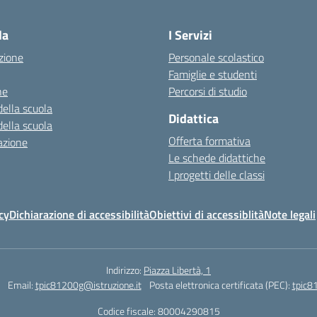
la
I Servizi
zione
Personale scolastico
Famiglie e studenti
ne
Percorsi di studio
della scuola
Didattica
della scuola
Offerta formativa
azione
Le schede didattiche
I progetti delle classi
cy
Dichiarazione di accessibilità
Obiettivi di accessiblità
Note legali
Indirizzo:
Piazza Libertà, 1
Email:
tpic81200g@istruzione.it
Posta elettronica certificata (PEC):
tpic8
Codice fiscale: 80004290815